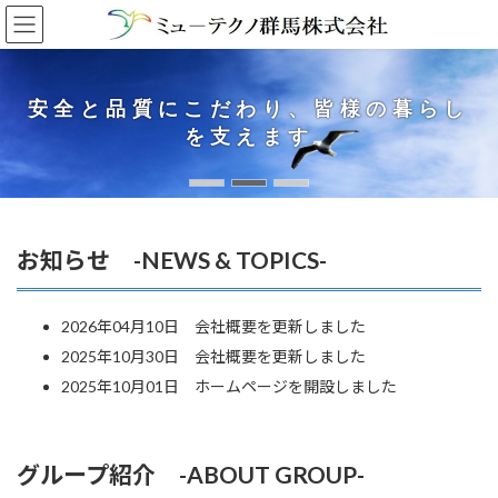
コ
ナ
ン
ビ
テ
ゲ
ン
ー
ツ
シ
安全と品質にこだわり、皆様の暮らし
安全と品質にこだわり、皆様の暮らし
安全と品質にこだわり、皆様の暮らし
へ
ョ
を支えます
を支えます
を支えます
ス
ン
キ
に
ッ
移
プ
動
お知らせ -NEWS & TOPICS-
2026年04月10日 会社概要を更新しました
2025年10月30日 会社概要を更新しました
2025年10月01日 ホームページを開設しました
グループ紹介 -ABOUT GROUP-