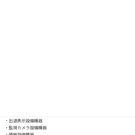
弱電設備を対象とした工事を請け負うだけでなく、よりお客様に
満足していただけるよう、質の高いサービスの提供に注力してお
ります。
常に私たちは、お客様一人ひとりの声にしっかりと耳を傾け、課
題に合わせた柔軟な提案と丁寧な営業・施工を目指しておりま
す。
取扱商品
・音響・映像設備機器
・非常放送設備機器
・テレビ共聴設備機器
・時計設備機器
・ナースコール設備機器
・出退表示設備機器
・監視カメラ設備機器
・情報設備機器