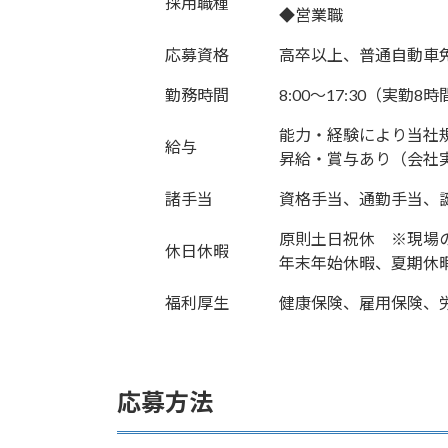
採用職種
◆営業職
応募資格
高卒以上、普通自動車
勤務時間
8:00～17:30（実勤8
能力・経験により当社
給与
昇給・賞与あり（会社
諸手当
資格手当、通勤手当、
原則土日祝休 ※現場
休日休暇
年末年始休暇、夏期休
福利厚生
健康保険、雇用保険、
応募方法