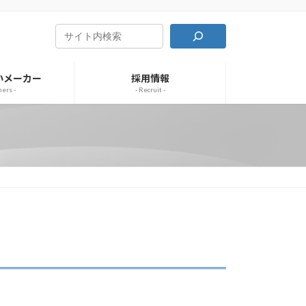
いメーカー
採用情報
ners -
- Recruit -