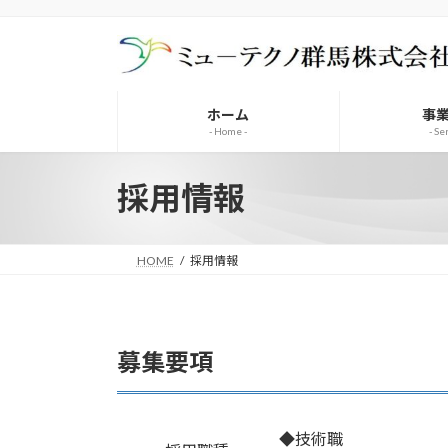
コ
ナ
ン
ビ
テ
ゲ
ン
ー
ツ
シ
ホーム
事
へ
ョ
- Home -
- Se
ス
ン
キ
に
採用情報
ッ
移
プ
動
HOME
採用情報
募集要項
◆技術職